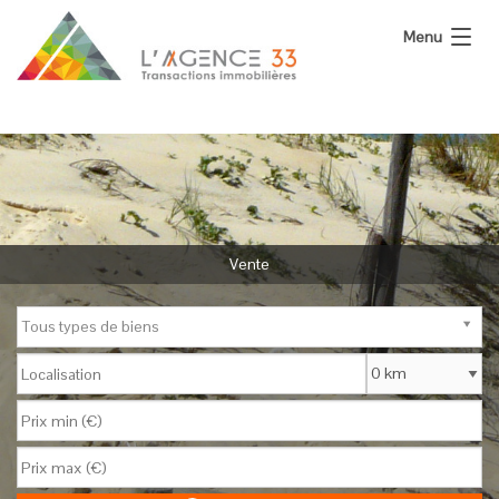
Menu
L’Agence
Nos Biens
Vous Vendez
Calculatrices
Vente
Actualité
Tous types de biens
Contact