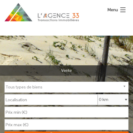
Menu
L’Agence
Nos Biens
Vous Vendez
Calculatrices
Vente
Actualité
Tous types de biens
Contact