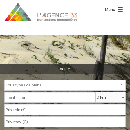
Menu
L’Agence
Nos Biens
Vous Vendez
Calculatrices
Vente
Actualité
Tous types de biens
Contact