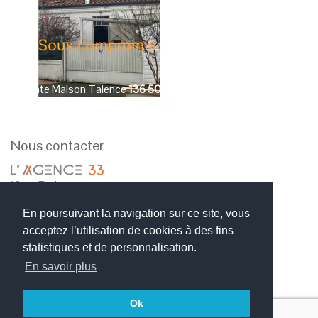
Vente
Maison
Cestas
375 000
€
Vente
Villa
Arès
430 
Nous contacter
18 rue Thales
33700 MERIGNAC
En poursuivant la navigation sur ce site, vous
Tel : 05 57 21 77 07
acceptez l’utilisation de cookies à des fins
statistiques et de personnalisation.
Nous trouver
En savoir plus
Ok