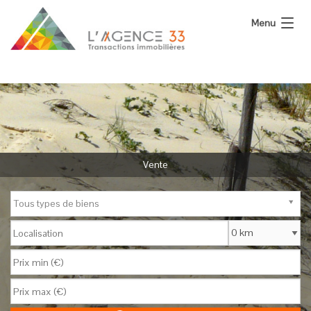
Menu
L’Agence
Nos Biens
Vous Vendez
Calculatrices
Vente
Actualité
Tous types de biens
Contact