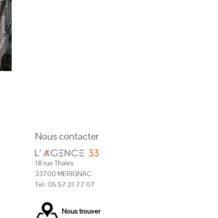
Nous contacter
18 rue Thales
33700 MERIGNAC
Tel : 05 57 21 77 07
Nous trouver
ente
Maison
Cestas
375 000
€
Vente
Villa
Arès
430 500
€