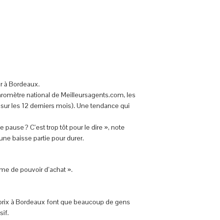
r à Bordeaux.
baromètre national de Meilleursagents.com, les
ur les 12 derniers mois). Une tendance qui
pause ? C’est trop tôt pour le dire », note
une baisse partie pour durer.
ème de pouvoir d’achat ».
s prix à Bordeaux font que beaucoup de gens
if.