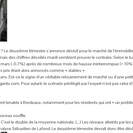
 ? Le deuxième trimestre s’annonce décisif pour le marché de l’immobilie
mais des chiffres dévoilés mardi semblent prouver le contraire. Selon le 
en mars (-0,7%) après de nombreux mois de hausse ininterrompue (+ 10% s
es prix étant alors annoncés comme « stables ».
 ans. Est-ce le signe d’un véritable retournement de marché ou d’une petite 
nts.com. Pour autant, le scénario privilégié par l’expert n’est pas celui d’
lement tenable à Bordeaux, notamment pour les résidents qui ont « un probl
ouveau souffle
 C’est le double de la moyenne nationale. (…) Les niveaux atteints par le
analyse Sébastien de Lafond. Le deuxième trimestre devrait donc être décis