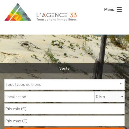
Menu
L’Agence
Nos Biens
Vous Vendez
Calculatrices
Vente
Actualité
Tous types de biens
Contact