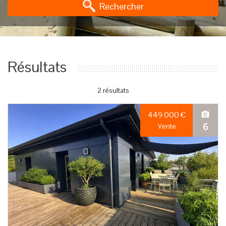
Rechercher
Résultats
2 résultats
449 000
€
6
Vente